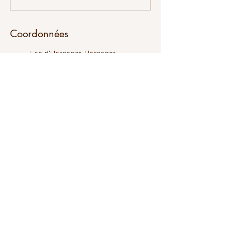
Coordonnées
Lac d'Hossegor, Hossegor,
France
+33781029247
emma.fitnesscoaching@gmail.
com
Rte du Plach, 40230 Saubion,
France
+33781029247
emma.fitnesscoaching@gmail.
com